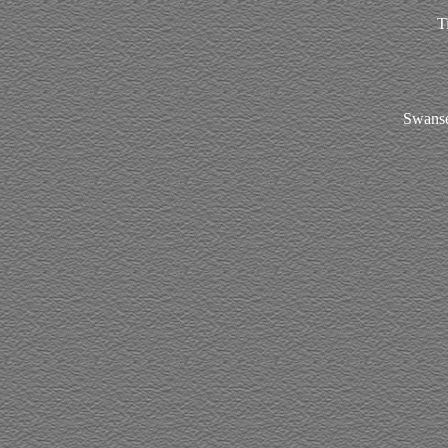
T
Swanse